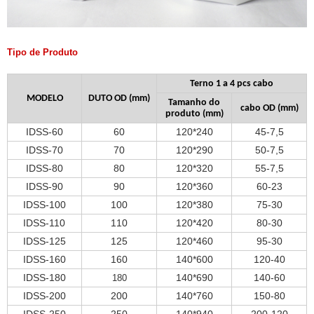
Tipo de Produto
Terno 1 a 4 pcs cabo
MODELO
DUTO OD (mm)
Tamanho do
cabo OD (mm)
produto (mm)
IDSS-60
60
120*240
45-7,5
IDSS-70
70
120*290
50-7,5
IDSS-80
80
120*320
55-7,5
IDSS-90
90
120*360
60-23
IDSS-100
100
120*380
75-30
IDSS-110
110
120*420
80-30
IDSS-125
125
120*460
95-30
IDSS-160
160
140*600
120-40
IDSS-180
140*690
140-60
180
IDSS-200
200
140*760
150-80
IDSS-250
250
140*940
200-120