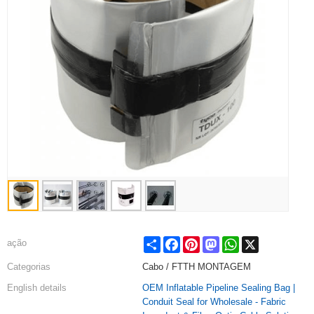
Share
Facebook
Pinterest
Mastodon
WhatsApp
X
ação
Categorias
Cabo / FTTH MONTAGEM
English details
OEM Inflatable Pipeline Sealing Bag |
Conduit Seal for Wholesale - Fabric