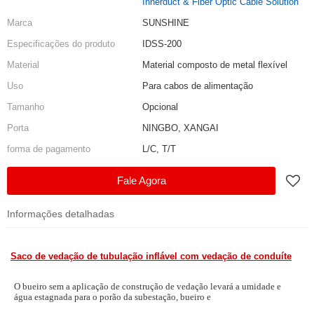
Innerduct & Fiber Optic Cable Solution
Marca
SUNSHINE
Especificações do produto
IDSS-200
Material
Material composto de metal flexível
Uso
Para cabos de alimentação
Tamanho
Opcional
Porta
NINGBO, XANGAI
forma de pagamento
L/C, T/T
Fale Agora
Informações detalhadas
Saco de vedação de tubulação inflável com vedação de conduíte
O bueiro sem a aplicação de construção de vedação levará a umidade e
água estagnada para o porão da subestação, bueiro e