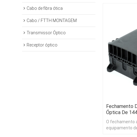
Cabo de fibra ótica
Cabo / FTTH MONTAGEM
Transmissor Óptico
Receptor óptico
Fechamento D
Óptica De 14
O fechamento a
equipamento de
aplicável à de