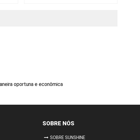
vedação mecânica fibra óptica
fechamento emenda
maneira oportuna e econômica
SOBRE NÓS
SOBRE SUNSHINE