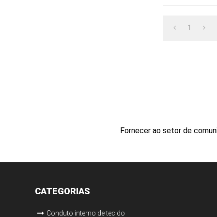
vedação mecâni
fechamento e
1
Fornecer ao setor de comuni
CATEGORIAS
Conduto interno de tecido