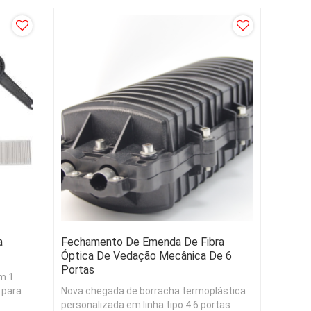
essencial para cabos de fibra óptica...
a
Fechamento De Emenda De Fibra
Óptica De Vedação Mecânica De 6
Portas
em 1
 para
Nova chegada de borracha termoplástica
personalizada em linha tipo 4 6 portas