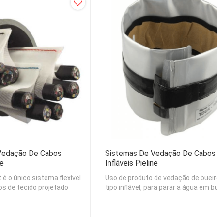
Vedação De Cabos
Sistemas De Vedação De Cabos
ne
Infláveis Pieline
 é o único sistema flexível
Uso de produto de vedação de bueir
os de tecido projetado
tipo inflável, para parar a água em b
 para a indústria de
subterrâneos de maneira simples e 