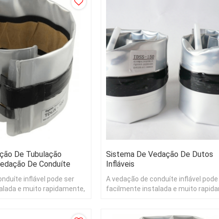
ção De Tubulação
Sistema De Vedação De Dutos
Vedação De Conduíte
Infláveis
nduíte inflável pode ser
A vedação de conduíte inflável pode
alada e muito rapidamente,
facilmente instalada e muito rapid
entes com água corrente.
mesmo em ambientes com água co