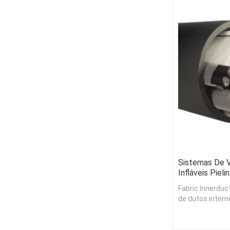
Sistemas De 
Infláveis Pieli
Fabric Innerduct
de dutos intern
especificamente
construçã