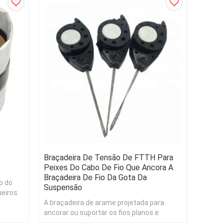
Braçadeira De Tensão De FTTH Para
Peixes Do Cabo De Fio Que Ancora A
Braçadeira De Fio Da Gota Da
o do
Suspensão
ueiros
eficaz.
A braçadeira de arame projetada para
ancorar ou suportar os fios planos e
redondos é uma solução aérea ao ar livre.