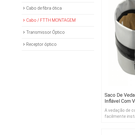
Cabo de fibra ótica
Cabo / FTTH MONTAGEM
Transmissor Óptico
Receptor óptico
Saco De Veda
Inflável Com 
A vedação de co
facilmente inst
mesmo em ambi