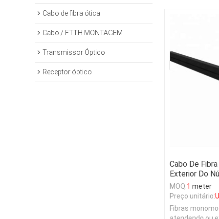
Cabo de fibra ótica
Cabo / FTTH MONTAGEM
Transmissor Óptico
Receptor óptico
Cabo De Fibra
Exterior Do N
MOQ:
1
meter
Preço unitário:
U
Fibras monomo
atendendo ou 