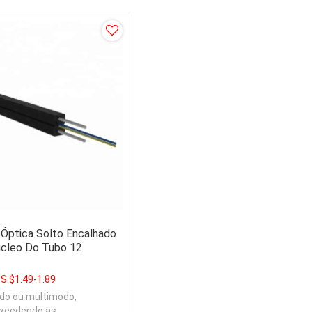
 Óptica Solto Encalhado
úcleo Do Tubo 12
S $
1.49-1.89
do ou multimodo,
excedendo as