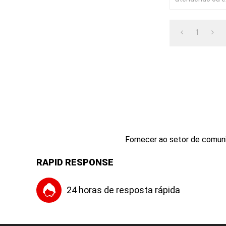
especificações I
pertinentes.
1
Fornecer ao setor de comuni
RAPID RESPONSE
24 horas de resposta rápida